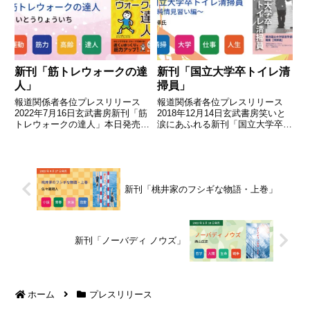
るための実践ガイド（プレスリリ
ちゃん」を6月28日（月)に...
ース主旨）玄武書房は、2...
新刊「筋トレウォークの達
新刊「国立大学卒トイレ清
人」
掃員」
報道関係者各位プレスリリース
報道関係者各位プレスリリース
2022年7月16日玄武書房新刊「筋
2018年12月14日玄武書房笑いと
トレウォークの達人」本日発売正
涙にあふれる新刊「国立大学卒ト
しく歩けば“健康増進”効果も抜
イレ清掃員」12月18日、全国発
群！？（プレスリリース主旨）玄
売開始～Ameba公式トップブロ
武書房は「筋トレウォークの達
ガーと新規参入「玄武書房」がタ
人」を本日（7月16日）発売しま
ッグを組んで笑いと涙をお届け～
した。インターバル速歩をベ...
＜プレスリリース主旨＞...
新刊「桃井家のフシギな物語・上巻」
新刊「ノーバディ ノウズ」
ホーム
プレスリリース