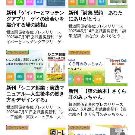
新刊『ゲイバーとマッチン
新刊「詩集 戀詩－あなた
グアプリ－ゲイの出会いを
にありがとう」
媒介する場の諸相』
報道関係者各位プレスリリース
2025年6月14日玄武書房新刊「詩
報道関係者各位プレスリリース
集 戀詩－あなたにありがとう」
2026年7月9日玄武書房新刊『ゲ
本日発売別れのあとに灯る、やさ
イバーとマッチングアプリ－ゲイ
しい記憶をあなたへ（プレスリリ
の出会いを媒介する場の諸相』本
ース主旨）玄武書房は「詩集 戀
日発売ゲイの出会いとコミュニケ
プレスリリース
プレスリリース
詩－あなたにありがとう」を本日
ーションの変容を描く（プレスリ
（6月14日）発売しました...
リース主旨）玄武書房は『ゲイバ
ーとマッチングアプリ－ゲイの...
新刊『シニア起業：実践マ
新刊「【猫の絵本】さくら
ニュアル―人生後半の働き
耳のみぃちゃん」
方をデザインする』
報道関係者各位プレスリリース
報道関係者各位プレスリリース
2021年6月28日玄武書房新刊【猫
2026年7月31日玄武書房新刊『シ
の絵本】さくら耳のみぃちゃん、
ニア起業：実践マニュアル―人生
本日販売開始野良猫みぃちゃんの
後半の働き方をデザインする』刊
悲しくも愛を感じるストーリー
行のお知らせ人生100年時代、自
プレスリリース
プレスリリース
（プレスリリース主旨）玄武書房
分らしい「第二の人生」を実現す
は「【猫の絵本】さくら耳のみぃ