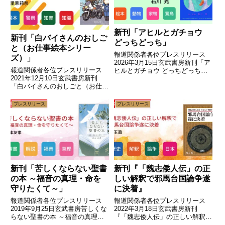
新刊「アヒルとガチョウ
新刊「白バイさんのおしご
どっちどっち」
と（お仕事絵本シリー
報道関係者各位プレスリリース
ズ）」
2026年3月15日玄武書房新刊「ア
報道関係者各位プレスリリース
ヒルとガチョウ どっちどっち」
2021年12月10日玄武書房新刊
本日発売身近な動物の「違い」か
「白バイさんのおしごと（お仕事
ら、多様性を感じられる親子向け
絵本シリーズ）」本日発売白バイ
絵本（プレスリリース主旨）玄武
隊員さんをテーマにした交通マナ
書房は「アヒルとガチョウのちが
プレスリリース
プレスリリース
ーを学べる絵本（プレスリリース
い」を本日発売しました。見...
主旨）玄武書房は「白バイさんの
おしごと」を本日（12月10...
新刊「苦しくならない聖書
新刊『「魏志倭人伝」の正
の本 ～福音の真理・命を
しい解釈で邪馬台国論争遂
守りたくて～」
に決着』
報道関係者各位プレスリリース
報道関係者各位プレスリリース
2019年9月25日玄武書房苦しくな
2022年3月18日玄武書房新刊
らない聖書の本 ～福音の真理・
『「魏志倭人伝」の正しい解釈で
命を守りたくて～ 10月1日、全国
邪馬台国論争遂に決着』本日発売