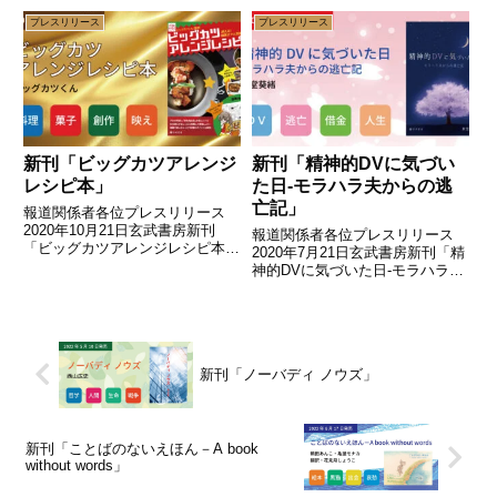
発売開始（現在予約受付中）～Ｎ
長く続いた歴史ミステリーのひと
プレスリリース
プレスリリース
ＨＫ教育テレビにも出演した牧師
つに終止符が打たれる！（プレス
による聖書で苦しまない考え方～
リリース主旨）玄武書房は『「魏
（プレスリリース主旨）...
志倭人伝」の正しい解釈で邪馬
台...
新刊「ビッグカツアレンジ
新刊「精神的DVに気づい
レシピ本」
た日-モラハラ夫からの逃
亡記」
報道関係者各位プレスリリース
2020年10月21日玄武書房新刊
報道関係者各位プレスリリース
「ビッグカツアレンジレシピ本」
2020年7月21日玄武書房新刊「精
10月30日発売開始子供も大人も
神的DVに気づいた日-モラハラ夫
大好きな駄菓子！ビッグカツ！
からの逃亡記」7月26日発売開始
SNS映えするアレンジレシピが
精神的なDVに気付けることで人
盛りだくさん。（プレスリリース
生が変わる！モラルハラスメント
主旨）玄武書房は、駄菓子のビ...
による心理的な支配とは？（プレ
スリリース主旨）玄武書...
新刊「ノーバディ ノウズ」
新刊「ことばのないえほん－A book
without words」