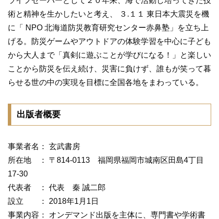
ライフセーバーとして２０年来、海で活動し培ってきた技
術と精神を生かしたいと考え、 ３.１１ 東日本大震災を機
に「 NPO 北海道防災教育研究センター赤鼻塾」を立ち上
げる。防災ゲームやアウトドアの体験学習を中心に子ども
から大人まで「真剣に遊ぶことが学びになる！」と楽しい
ことから防災を伝え続け、災害に負けず、誰もが笑って暮
らせる世の中の実現を目標に全国各地をまわっている。
出版者概要
事業者名： 玄武書房
所在地 ： 〒814-0113 福岡県福岡市城南区田島4丁目
17-30
代表者 ： 代表 秦 誠二郎
設立 ： 2018年1月1日
事業内容： オンデマンド出版を主体に、専門書や学術書