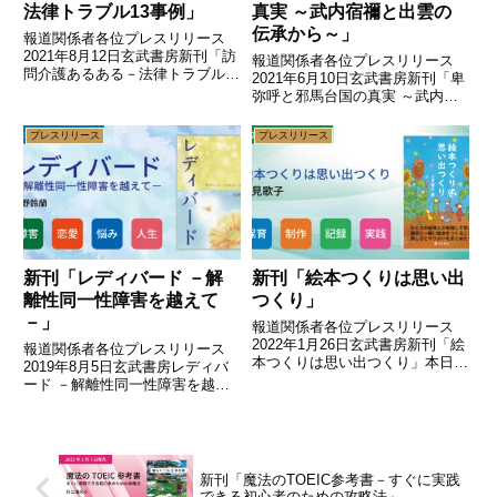
法律トラブル13事例」
真実 ～武内宿禰と出雲の
伝承から～」
報道関係者各位プレスリリース
2021年8月12日玄武書房新刊「訪
報道関係者各位プレスリリース
問介護あるある－法律トラブル
2021年6月10日玄武書房新刊「卑
13事例」本日発売訪問介護の現
弥呼と邪馬台国の真実 ～武内宿
場で起きるトラブルにすばやく対
禰と出雲の伝承から～」本日発売
応（プレスリリース主旨）玄武書
開始邪馬台国に卑弥呼はいなかっ
プレスリリース
プレスリリース
房は「訪問介護あるある－法律ト
た！その真実に迫る。（プレスリ
ラブル13事例」を本日（8月...
リース主旨）玄武書房は「卑弥呼
と邪馬台国の真実 ～武内宿...
新刊「レディバード －解
新刊「絵本つくりは思い出
離性同一性障害を越えて
つくり」
－」
報道関係者各位プレスリリース
2022年1月26日玄武書房新刊「絵
報道関係者各位プレスリリース
本つくりは思い出つくり」本日発
2019年8月5日玄武書房レディバ
売ある保育士が実践で学んだ園児
ード －解離性同一性障害を越え
との絵本つくりの大切さ（プレス
て－8月5日、全国発売開始～解
リリース主旨）玄武書房は「絵本
離性同一性障害（多重人格、人格
つくりは思い出つくり」を本日
交代）を抱える夏子の恋物語～
（1月26日）発売しました。...
（プレスリリース主旨）玄武書房
は、新しい試みとして小説と随
新刊「魔法のTOEIC参考書－すぐに実践
筆...
できる初心者のための攻略法」