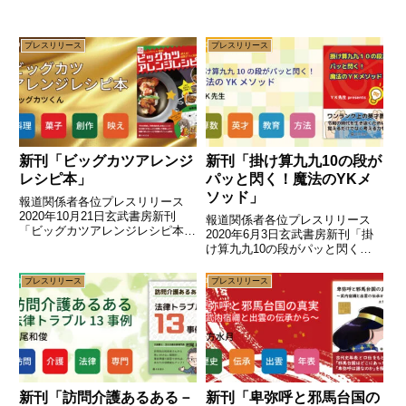
プレスリリース
プレスリリース
新刊「ビッグカツアレンジ
新刊「掛け算九九10の段が
レシピ本」
パッと閃く！魔法のYKメ
ソッド」
報道関係者各位プレスリリース
2020年10月21日玄武書房新刊
報道関係者各位プレスリリース
「ビッグカツアレンジレシピ本」
2020年6月3日玄武書房新刊「掛
10月30日発売開始子供も大人も
け算九九10の段がパッと閃く！
大好きな駄菓子！ビッグカツ！
魔法のYKメソッド」6月11日発売
SNS映えするアレンジレシピが
開始小学２年生で習う「掛け算」
プレスリリース
プレスリリース
盛りだくさん。（プレスリリース
のワンランク上の知識！誰でも分
主旨）玄武書房は、駄菓子のビ...
かりやすい解説とドリル方式で学
べます！（プレスリリース...
新刊「訪問介護あるある－
新刊「卑弥呼と邪馬台国の