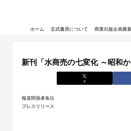
ホーム
玄武書房について
商業出版企画募
新刊「水商売の七変化 ～昭和
X
報道関係者各位
プレスリリース