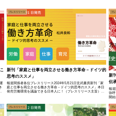
プレスリリース
プレ
こ
新刊「家庭と仕事を両立させる働き方革命－ドイツ的
新
思考のススメ」
伝
運
報道関係者各位プレスリリース2024年5月21日玄武書房新刊「家
き
庭と仕事を両立させる働き方革命－ドイツ的思考のススメ」本日
報道
発売労働環境を議論できる日本人に！（プレスリリース主旨）玄
弥呼
こ
武書房は「家庭と仕事を両立させる働き方革命－ドイツ的思考の
開始
ス...
リリ
プレスリリース
プレ