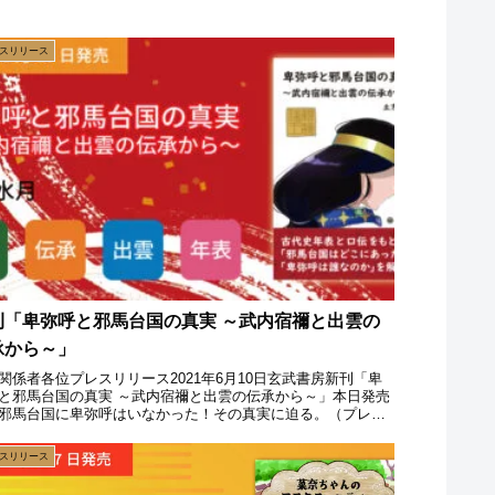
スリリース
刊「卑弥呼と邪馬台国の真実 ～武内宿禰と出雲の
承から～」
関係者各位プレスリリース2021年6月10日玄武書房新刊「卑
と邪馬台国の真実 ～武内宿禰と出雲の伝承から～」本日発売
邪馬台国に卑弥呼はいなかった！その真実に迫る。（プレス
ース主旨）玄武書房は「卑弥呼と邪馬台国の真実 ～武内宿...
スリリース