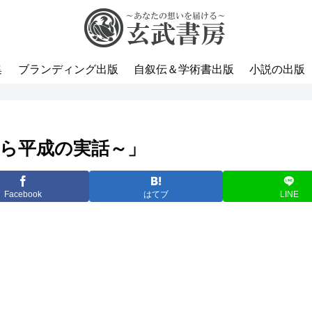
集
ブランディング出版
自叙伝＆学術書出版
小説の出版
から平成の実話～」
Facebook
はてブ
LINE