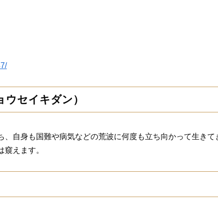
7/
ョウセイキダン）
ち、自身も国難や病気などの荒波に何度も立ち向かって生きて
は窺えます。