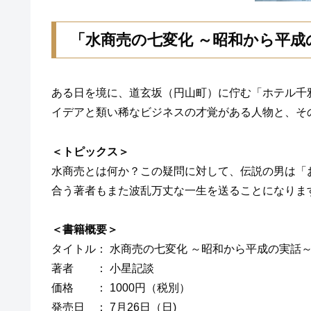
「水商売の七変化 ～昭和から平成
ある日を境に、道玄坂（円山町）に佇む「ホテル千
イデアと類い稀なビジネスの才覚がある人物と、そ
＜トピックス＞
水商売とは何か？この疑問に対して、伝説の男は「
合う著者もまた波乱万丈な一生を送ることになりま
＜書籍概要＞
タイトル： 水商売の七変化 ～昭和から平成の実話
著者 ： 小星記談
価格 ： 1000円（税別）
発売日 ： 7月26日（日)